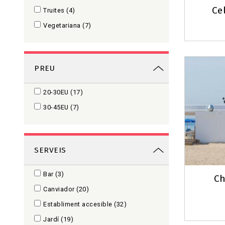
Ce
Truites
(4)
Vegetariana
(7)
PREU
20-30EU
(17)
30-45EU
(7)
SERVEIS
Bar
(3)
Ch
Canviador
(20)
Establiment accesible
(32)
Jardí
(19)