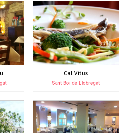
iu
Cal Vitus
egat
Sant Boi de Llobregat