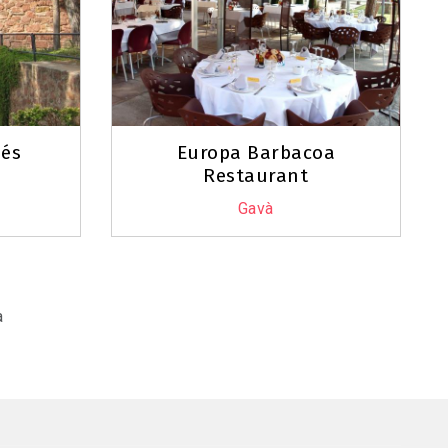
ués
Europa Barbacoa
Restaurant
Gavà
a
Última
pàgina