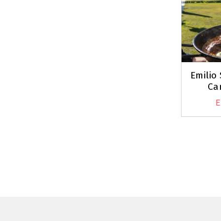
Emilio
Ca
E
Paginac