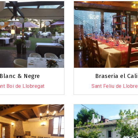
Blanc & Negre
Braseria el Cal
nt Boi de Llobregat
Sant Feliu de Llobr