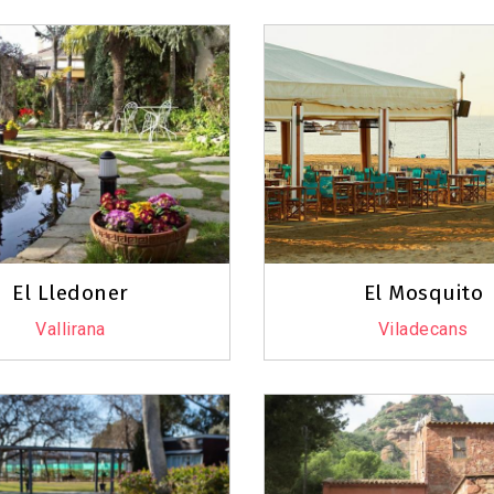
El Lledoner
El Mosquito
Vallirana
Viladecans