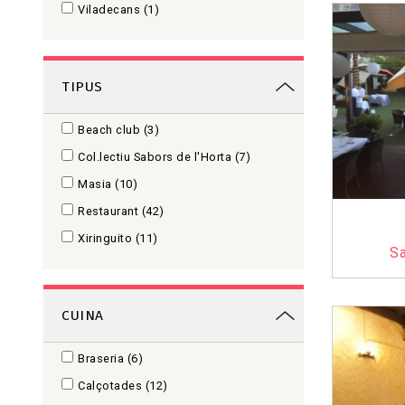
Viladecans
(1)
TIPUS
Beach club
(3)
Col.lectiu Sabors de l'Horta
(7)
Masia
(10)
Restaurant
(42)
Xiringuito
(11)
Sa
CUINA
Braseria
(6)
Calçotades
(12)