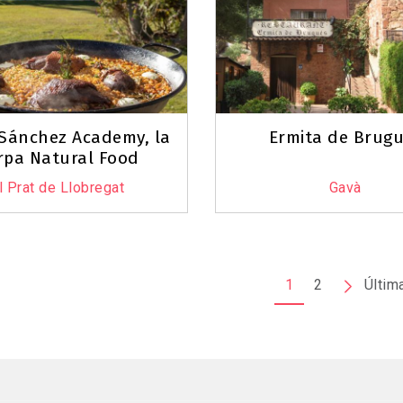
 Sánchez Academy, la
Ermita de Brug
rpa Natural Food
l Prat de Llobregat
Gavà
ió
1
2
Pàgina
Últim
següent