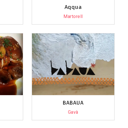
Aqqua
Martorell
Leaflet
|
©
OpenStreetMap
contributors
BABAUA
Gavà