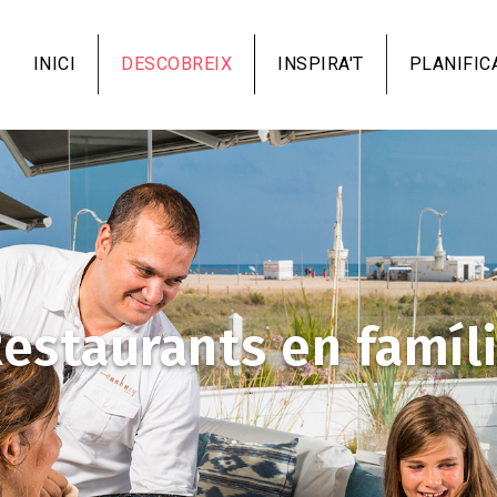
Vés
al
INICI
DESCOBREIX
INSPIRA'T
PLANIFIC
contingut
estaurants en famíl